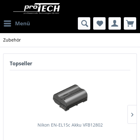
Menü
Zubehör
Topseller
Nikon EN-EL15c Akku VFB12802