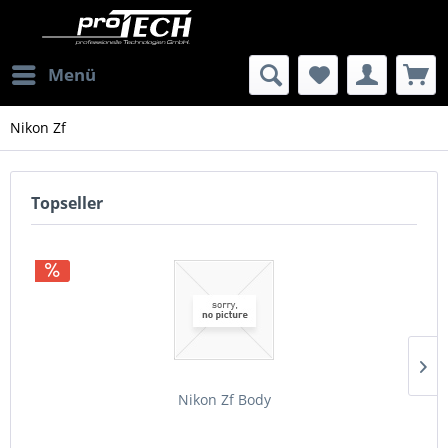
Menü
Nikon Zf
Topseller
Nikon Zf Body