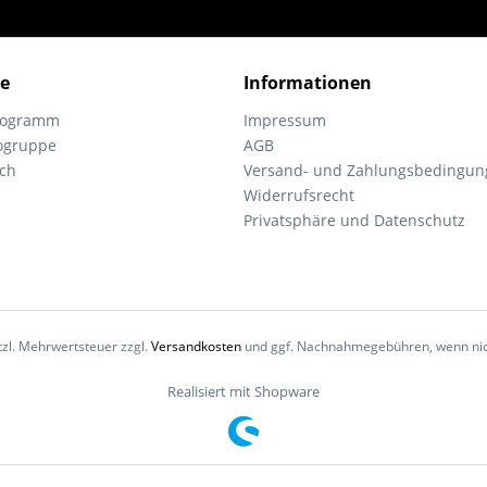
ce
Informationen
programm
Impressum
ogruppe
AGB
ch
Versand- und Zahlungsbedingun
Widerrufsrecht
Privatsphäre und Datenschutz
etzl. Mehrwertsteuer zzgl.
Versandkosten
und ggf. Nachnahmegebühren, wenn nic
Realisiert mit Shopware