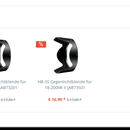
chtblende für
HB-35 Gegenlichtblende für
 JAB73201
18-200VR II JAB73501
€ 16,90 *
€ 17,00 *
€ 17,00 *