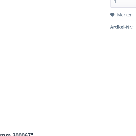
Merken
Artikel-Nr.:
67mm 300067"