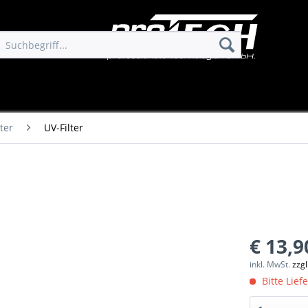
lter
UV-Filter
€ 13,9
inkl. MwSt.
zzg
Bitte Lief