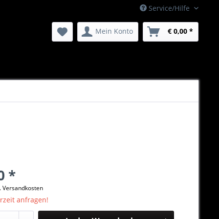
Service/Hilfe
Mein Konto
€ 0,00 *
0 *
l. Versandkosten
erzeit anfragen!