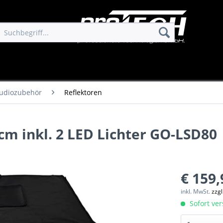
tudiozubehör
Reflektoren
cm inkl. 2 LED Lichter GO-LSD80
€ 159,
inkl. MwSt.
zzg
Sofort ver