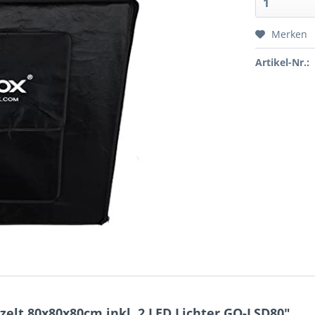
Merken
Artikel-Nr.:
elt 80x80x80cm inkl. 2 LED Lichter GO-LSD80"