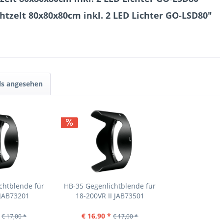
htzelt 80x80x80cm inkl. 2 LED Lichter GO-LSD80"
ls angesehen
chtblende für
HB-35 Gegenlichtblende für
 JAB73201
18-200VR II JAB73501
€ 16,90 *
€ 17,00 *
€ 17,00 *