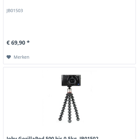
JB01503
€ 69,90 *
Merken
Joby GorillaPod 500 bis 0.5kg, JB01502