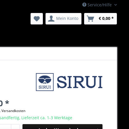
Service/Hilfe
Mein Konto
€ 0,00 *
0 *
l. Versandkosten
sandfertig, Lieferzeit ca. 1-3 Werktage