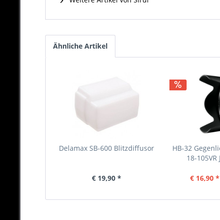
Ähnliche Artikel
Delamax SB-600 Blitzdiffusor
HB-32 Gegenli
18-105VR
€ 19,90 *
€ 16,90 *