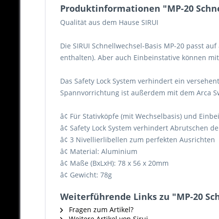
Produktinformationen "MP-20 Schne
Qualität aus dem Hause SIRUI
Die SIRUI Schnellwechsel-Basis MP-20 passt auf 
enthalten). Aber auch Einbeinstative können mi
Das Safety Lock System verhindert ein versehent
Spannvorrichtung ist außerdem mit dem Arca Sw
â¢ Für Stativköpfe (mit Wechselbasis) und Einbe
â¢ Safety Lock System verhindert Abrutschen de
â¢ 3 Nivellierlibellen zum perfekten Ausrichten
â¢ Material: Aluminium
â¢ Maße (BxLxH): 78 x 56 x 20mm
â¢ Gewicht: 78g
Weiterführende Links zu "MP-20 Sc
Fragen zum Artikel?
Weitere Artikel von Sirui