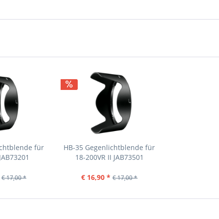
chtblende für
HB-35 Gegenlichtblende für
 JAB73201
18-200VR II JAB73501
€ 16,90 *
€ 17,00 *
€ 17,00 *