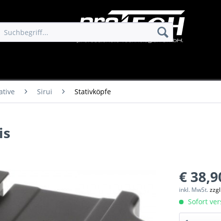
ative
Sirui
Stativköpfe
is
€ 38,9
inkl. MwSt.
zzg
Sofort ver