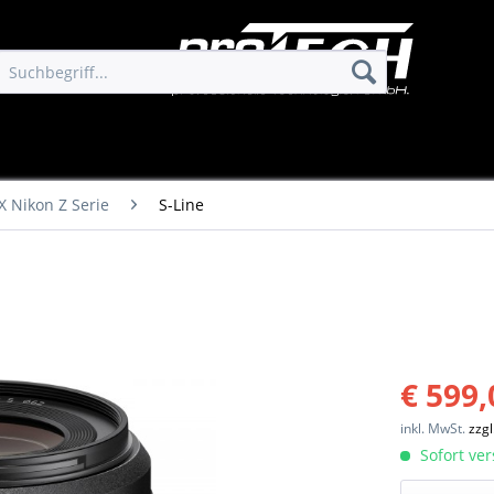
X Nikon Z Serie
S-Line
€ 599,
inkl. MwSt.
zzg
Sofort ver