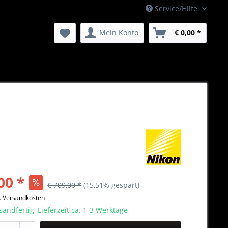
Service/Hilfe
Mein Konto
€ 0,00 *
00 *
€ 709,00 *
(15,51% gespart)
l. Versandkosten
sandfertig, Lieferzeit ca. 1-3 Werktage