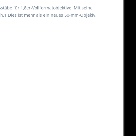
täbe für 1,8er-Vollformatobjektive. Mit seine
ch.1 Dies ist mehr als ein neues 50-mm-Objekiv.