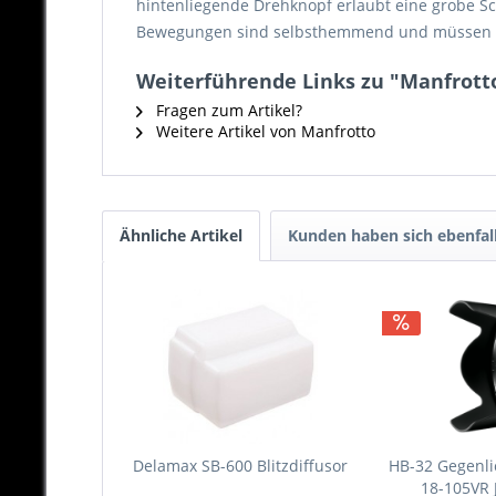
hintenliegende Drehknopf erlaubt eine grobe Sch
Bewegungen sind selbsthemmend und müssen nicht
Weiterführende Links zu "Manfrott
Fragen zum Artikel?
Weitere Artikel von Manfrotto
Ähnliche Artikel
Kunden haben sich ebenfal
Delamax SB-600 Blitzdiffusor
HB-32 Gegenli
18-105VR