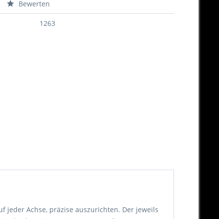
Bewerten
1263
uf jeder Achse, präzise auszurichten. Der jeweils