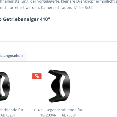
nelleinstellung, der vorgelagerte, kleinere Drehknopf ermöglicht e
 arretiert werden. Kameraschraube: 1/4â + 3/8â.
o Getriebeneiger 410"
ls angesehen
chtblende für
HB-35 Gegenlichtblende für
 JAB73201
18-200VR II JAB73501