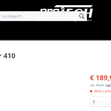
r 410
€ 189,
inkl. MwSt.
zzg
Bitte Lief