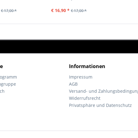
€ 16,90 *
€ 17,00 *
€ 17,00 *
ce
Informationen
programm
Impressum
ogruppe
AGB
ch
Versand- und Zahlungsbedingun
Widerrufsrecht
Privatsphäre und Datenschutz