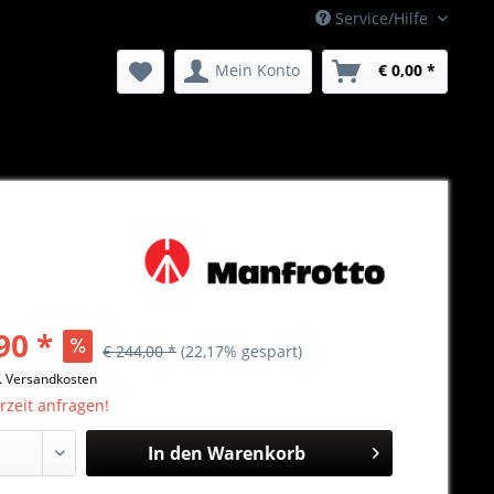
Service/Hilfe
Mein Konto
€ 0,00 *
90 *
€ 244,00 *
(22,17% gespart)
l. Versandkosten
erzeit anfragen!
In den
Warenkorb