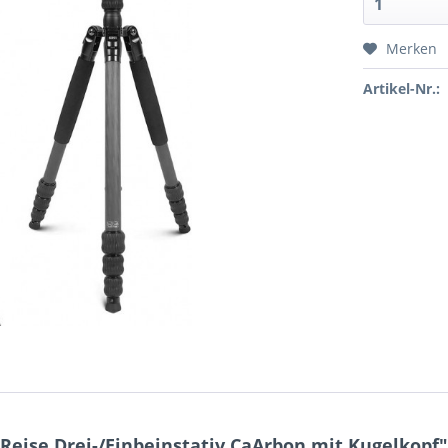
Merken
Artikel-Nr.:
Reise Drei-/Einbeinstativ CaArbon mit Kugelkopf"