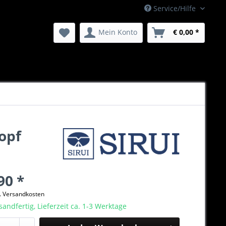
Service/Hilfe
Mein Konto
€ 0,00 *
opf
90 *
l. Versandkosten
sandfertig, Lieferzeit ca. 1-3 Werktage