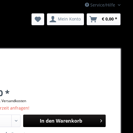
Service/Hilfe
Mein Konto
€ 0,00 *
0 *
l. Versandkosten
erzeit anfragen!
In den
Warenkorb