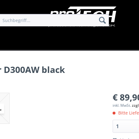
r D300AW black
€ 89,9
inkl. MwSt.
zzg
Bitte Lief