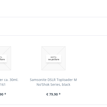
er ca. 30ml.
Samsonite DSLR Toploader M
3161
No'Shok Series, black
90 *
€ 79,90 *